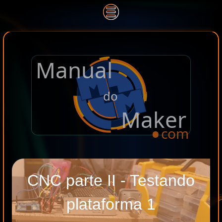
Manual
.
do
Maker
com
CNC parte II - Testando
plataforma 1