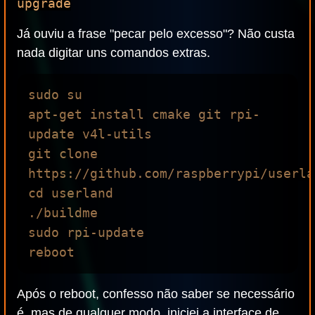
upgrade
Já ouviu a frase "pecar pelo excesso"? Não custa
nada digitar uns comandos extras.
sudo su

apt-get install cmake git rpi-
update v4l-utils

git clone 
https://github.com/raspberrypi/userla
cd userland

./buildme

sudo rpi-update

Após o reboot, confesso não saber se necessário
é, mas de qualquer modo, iniciei a interface de