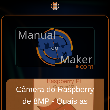
Manual
.
do
Maker
com
Câmera do Raspberry
de 8MP - Quais as