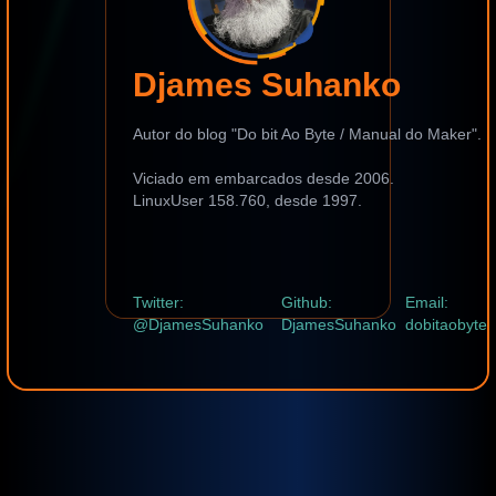
Djames Suhanko
Autor do blog "Do bit Ao Byte / Manual do Maker".
Viciado em embarcados desde 2006.
LinuxUser 158.760, desde 1997.
Twitter:
Github:
Email:
@DjamesSuhanko
DjamesSuhanko
dobitaobyte