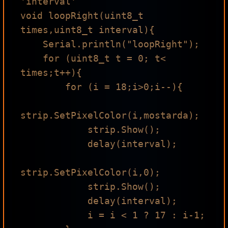
'interval'

void loopRight(uint8_t 
times,uint8_t interval){

    Serial.println("loopRight");

    for (uint8_t t = 0; t< 
times;t++){

        for (i = 18;i>0;i--){

strip.SetPixelColor(i,mostarda);

            strip.Show();

            delay(interval);

strip.SetPixelColor(i,0);

            strip.Show();

            delay(interval);

            i = i < 1 ? 17 : i-1;
