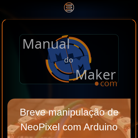
Manual
.
do
Maker
com
Breve manipulação de
NeoPixel com Arduino