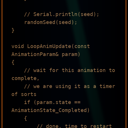
    // Serial.println(seed);

    randomSeed(seed);

}

void LoopAnimUpdate(const 
AnimationParam& param)

{

    // wait for this animation to 
complete,

    // we are using it as a timer 
of sorts

    if (param.state == 
AnimationState_Completed)

    {

        // done, time to restart 