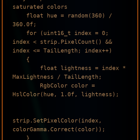
saturated colors

    float hue = random(360) / 
360.0f;

    for (uint16_t index = 0; 
index < strip.PixelCount() && 
index <= TailLength; index++)

    {

        float lightness = index * 
MaxLightness / TailLength;

        RgbColor color = 
HslColor(hue, 1.0f, lightness);

strip.SetPixelColor(index, 
colorGamma.Correct(color));

    }
