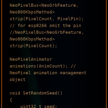
NeoPixelBus<NeoGrbFeature, 
Neo800KbpsMethod> 
strip(PixelCount, PixelPin);

// for esp8266 omit the pin

//NeoPixelBus<NeoGrbFeature, 
Neo800KbpsMethod> 
strip(PixelCount);

NeoPixelAnimator 
animations(AnimCount); // 
NeoPixel animation management 
object

void SetRandomSeed()

{

    uint32_t seed;
