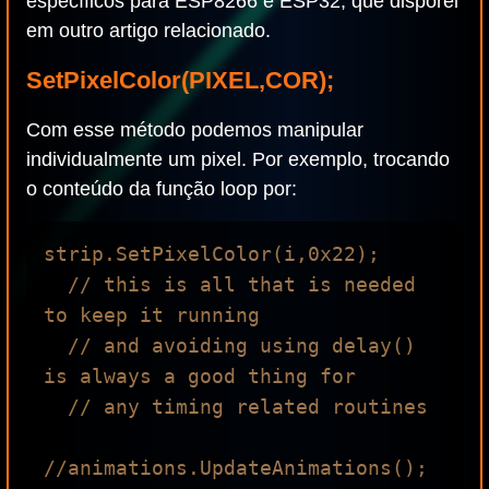
específicos para ESP8266 e ESP32, que disporei
em outro artigo relacionado.
SetPixelColor(PIXEL,COR);
Com esse método podemos manipular
individualmente um pixel. Por exemplo, trocando
o conteúdo da função loop por:
strip.SetPixelColor(i,0x22);

  // this is all that is needed 
to keep it running

  // and avoiding using delay() 
is always a good thing for

  // any timing related routines

//animations.UpdateAnimations();
