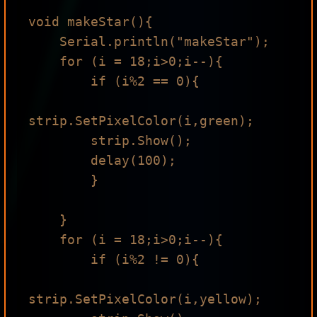
void makeStar(){

    Serial.println("makeStar");

    for (i = 18;i>0;i--){

        if (i%2 == 0){

strip.SetPixelColor(i,green);

        strip.Show();

        delay(100);

        }

    }

    for (i = 18;i>0;i--){

        if (i%2 != 0){

strip.SetPixelColor(i,yellow);
