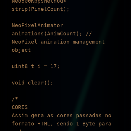
Neo800KbpsMethod> 
strip(PixelCount);

NeoPixelAnimator 
animations(AnimCount); // 
NeoPixel animation management 
object

uint8_t i = 17;

void clear();

/*

CORES

Assim gera as cores passadas no 
formato HTML, sendo 1 Byte para 