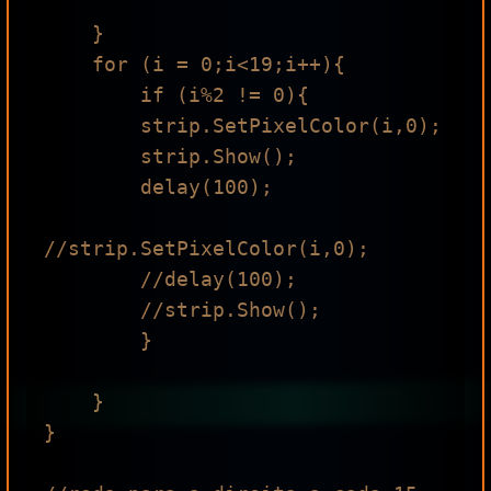
    }

    for (i = 0;i<19;i++){

        if (i%2 != 0){

        strip.SetPixelColor(i,0);

        strip.Show();

        delay(100);

//strip.SetPixelColor(i,0);

        //delay(100);

        //strip.Show();

        }

    }

}
