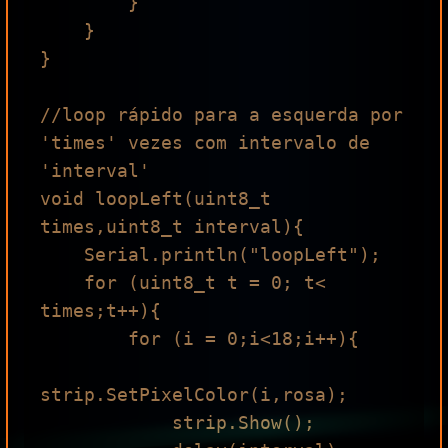
        }

    }

}

//loop rápido para a esquerda por 
'times' vezes com intervalo de 
'interval'

void loopLeft(uint8_t 
times,uint8_t interval){

    Serial.println("loopLeft");

    for (uint8_t t = 0; t< 
times;t++){

        for (i = 0;i<18;i++){

strip.SetPixelColor(i,rosa);

            strip.Show();
