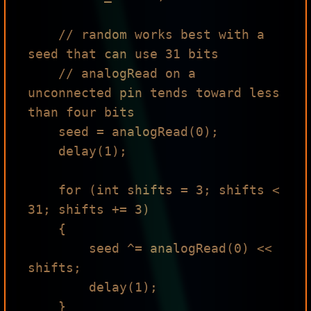
    // random works best with a 
seed that can use 31 bits

    // analogRead on a 
unconnected pin tends toward less 
than four bits

    seed = analogRead(0);

    delay(1);

    for (int shifts = 3; shifts < 
31; shifts += 3)

    {

        seed ^= analogRead(0) << 
shifts;

        delay(1);

    }
