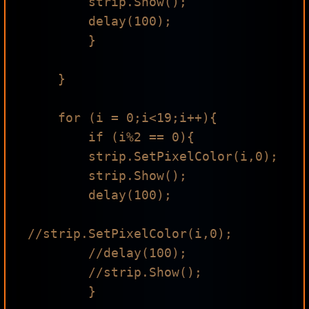
        strip.Show();

        delay(100);

        }

    }

    for (i = 0;i<19;i++){

        if (i%2 == 0){

        strip.SetPixelColor(i,0);

        strip.Show();

        delay(100);

//strip.SetPixelColor(i,0);

        //delay(100);

        //strip.Show();

        }
