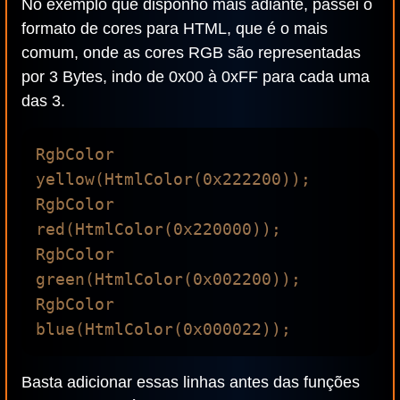
No exemplo que disponho mais adiante, passei o
formato de cores para HTML, que é o mais
comum, onde as cores RGB são representadas
por 3 Bytes, indo de 0x00 à 0xFF para cada uma
das 3.
RgbColor 
yellow(HtmlColor(0x222200));

RgbColor 
red(HtmlColor(0x220000));

RgbColor 
green(HtmlColor(0x002200));

RgbColor 
Basta adicionar essas linhas antes das funções