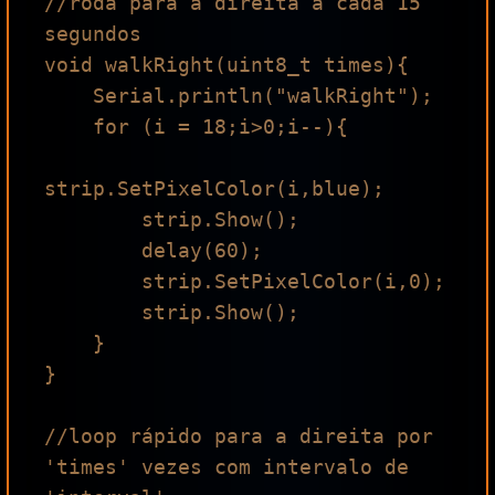
//roda para a direita a cada 15 
segundos

void walkRight(uint8_t times){

    Serial.println("walkRight");

    for (i = 18;i>0;i--){

strip.SetPixelColor(i,blue);

        strip.Show();

        delay(60);

        strip.SetPixelColor(i,0);

        strip.Show();

    }

}

//loop rápido para a direita por 
'times' vezes com intervalo de 