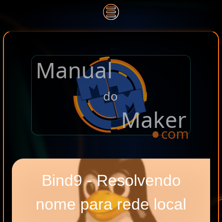
Manual
.
do
Maker
com
Bind9 - Resolvendo
nome para rede local