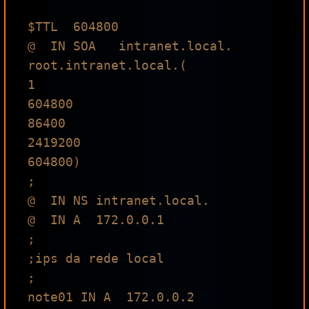
$TTL  604800                                                                    

@  IN SOA   intranet.local. 
root.intranet.local.(

1

604800

86400

2419200

604800)

;

@  IN NS intranet.local.

@  IN A  172.0.0.1

;

;ips da rede local

;

note01 IN A  172.0.0.2
