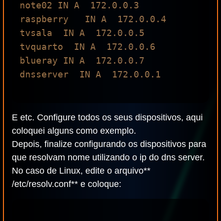
note02 IN A  172.0.0.3

raspberry   IN A  172.0.0.4

tvsala  IN A  172.0.0.5

tvquarto  IN A  172.0.0.6

blueray IN A  172.0.0.7

dnsserver  IN A  172.0.0.1

E etc. Configure todos os seus dispositivos, aqui
coloquei alguns como exemplo.
Depois, finalize configurando os dispositivos para
que resolvam nome utilizando o ip do dns server.
No caso de Linux, edite o arquivo**
/etc/resolv.conf** e coloque: