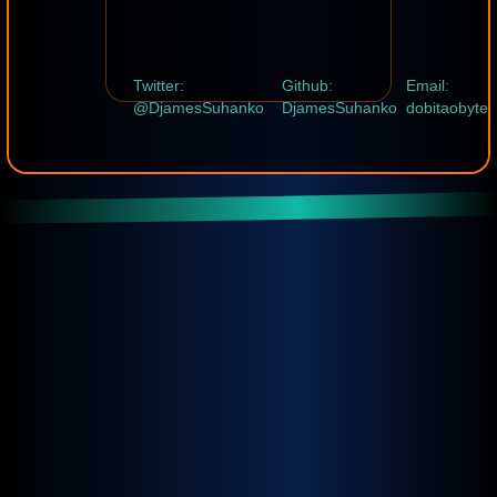
Twitter:
Github:
Email:
@DjamesSuhanko
DjamesSuhanko
dobitaobyte