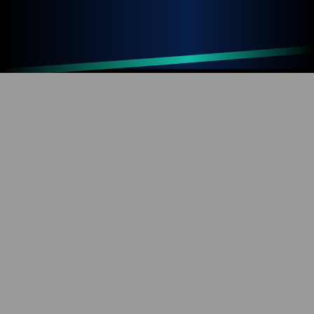
Up
Home
Refresh
SOBRE O BLOG
Diversão com tecnologia e informação. Aproveite os
mais de 1000 artigos já publicados!