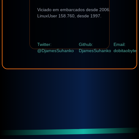
Viciado em embarcados desde 2006.
LinuxUser 158.760, desde 1997.
Twitter:
Github:
Email:
@DjamesSuhanko
DjamesSuhanko
dobitaobyte