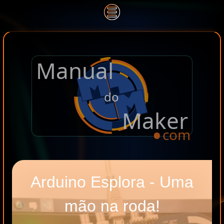
Manual
.
do
Maker
com
Arduino Esplora - Uma
mão na roda!