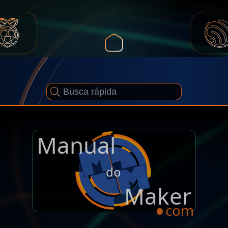
Manual
.
do
Maker
com