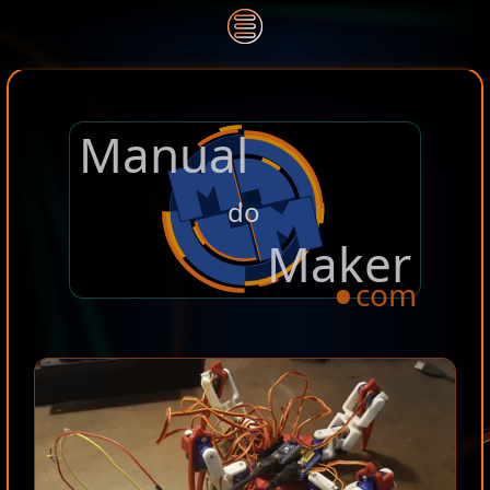
Manual
.
do
Maker
com