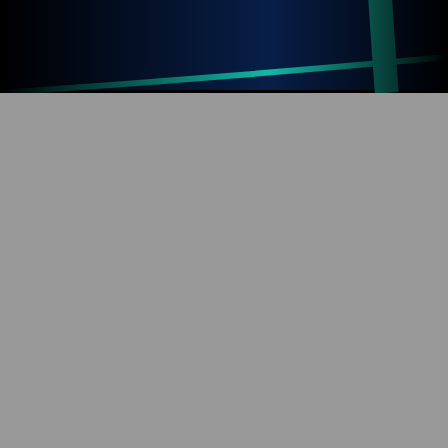
Up
Home
Refresh
SOBRE O BLOG
Diversão com tecnologia e informação. Aproveite os
mais de 1000 artigos já publicados!
REDES SOCIAIS